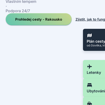
Vlastním tempem
·
Podpora 24/7
Prohledej cesty - Rakousko
Zjistit, jak to fun
Plán cest
od člověka, k
Letenky
Ubytován