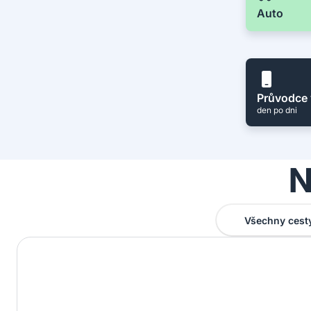
Auto
Průvodce 
den po dni
N
Všechny cest