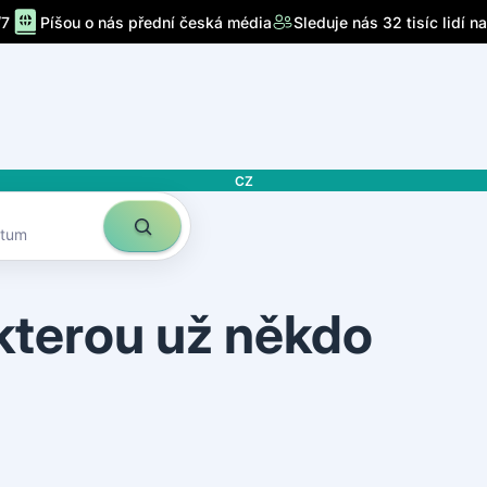
/7
Píšou o nás přední česká média
Sleduje nás 32 tisíc lidí n
CZ
atum
 kterou už někdo