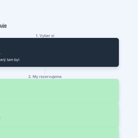
guje
1. Vyber si
y
terý tam byl
2. My rezervujeme
í