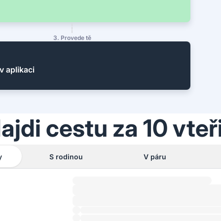
3. Provede tě
v aplikaci
ajdi cestu za 10 vteř
y
S rodinou
V páru