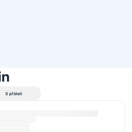
in
S přáteli