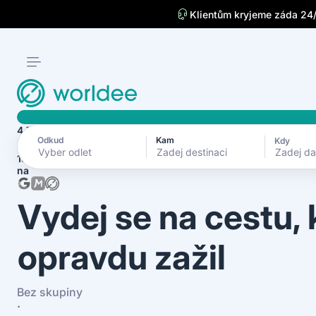
Klientům kryjeme záda 24
4.7
Odkud
Kam
Kdy
Zadej d
1870+ recenzí
na
Vydej se na cestu,
opravdu zažil
Bez skupiny
·