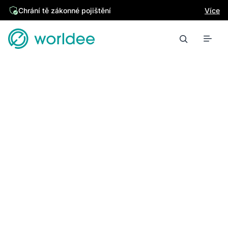
Chrání tě zákonné pojištění
Více