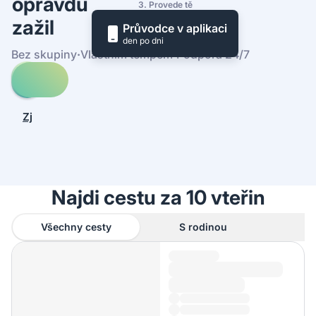
opravdu
3. Provede tě
zažil
Průvodce v aplikaci
den po dni
Bez skupiny
·
Vlastním tempem
·
Podpora 24/7
Prohledej
cesty
-
Zjistit,
St
jak
Stephen's
to
Green
funguje
Najdi cestu za 10 vteřin
Všechny cesty
S rodinou