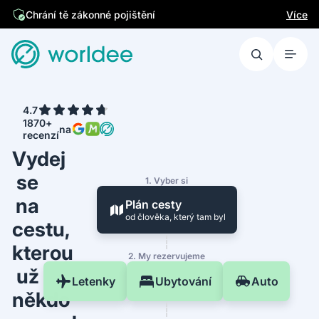
Více
Chrání tě zákonné pojištění
4.7
1870+
na
recenzí
Vydej
se
1. Vyber si
na
Plán cesty
od člověka, který tam byl
cestu,
kterou
2. My rezervujeme
už
Letenky
Ubytování
Auto
někdo