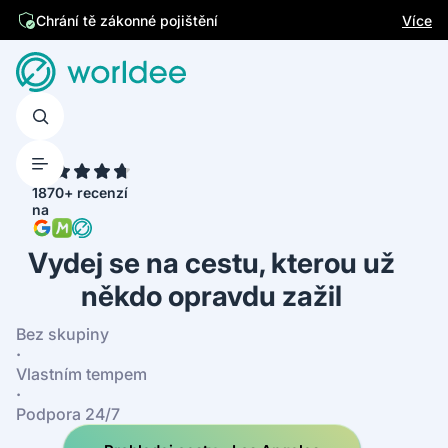
Jsme česká firma
Více
Chrání tě zákonné pojištění
4.7
1870+ recenzí
na
Vydej se na cestu, kterou už
někdo opravdu zažil
Bez skupiny
·
Vlastním tempem
·
Podpora 24/7