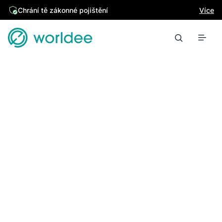
Chrání tě zákonné pojištění
Více