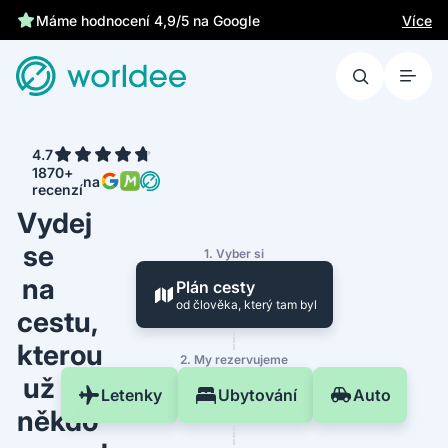
Více
Máme hodnocení 4,9/5 na Google
4.7
1870+
na
recenzí
Vydej
se
1. Vyber si
na
Plán cesty
od člověka, který tam byl
cestu,
kterou
2. My rezervujeme
už
Letenky
Ubytování
Auto
někdo