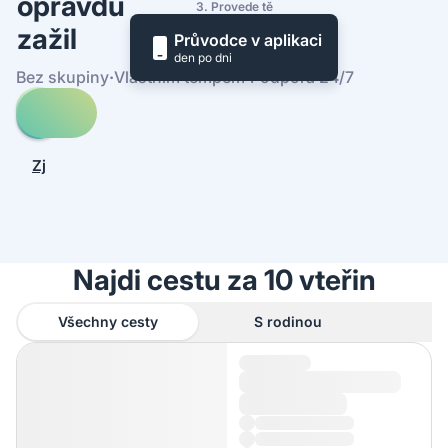
opravdu
3. Provede tě
zažil
Průvodce v aplikaci
den po dni
Bez skupiny
·
Vlastním tempem
·
Podpora 24/7
Prohledej
cesty
-
Zjistit,
Boloňa
jak
to
funguje
Najdi cestu za 10 vteřin
Všechny cesty
S rodinou