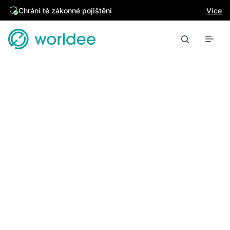
Chrání tě zákonné pojištění
Více