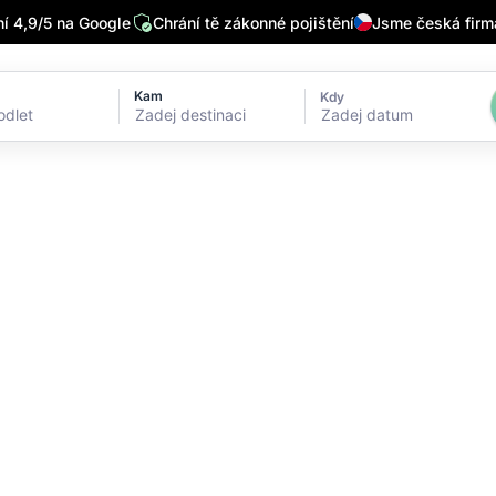
 4,9/5 na Google
Chrání tě zákonné pojištění
Jsme česká firm
Kam
Kdy
Zadej datum