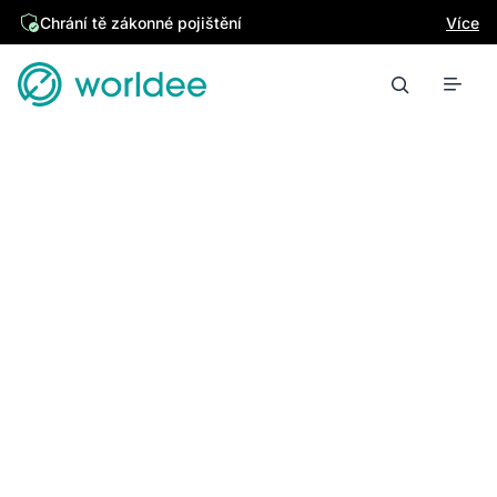
Chrání tě zákonné pojištění
Více