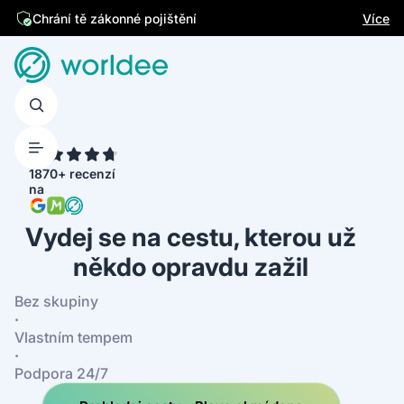
Jsme česká firma
Více
4.7
1870+ recenzí
na
Vydej se na cestu, kterou už
někdo opravdu zažil
Bez skupiny
·
Vlastním tempem
·
Podpora 24/7