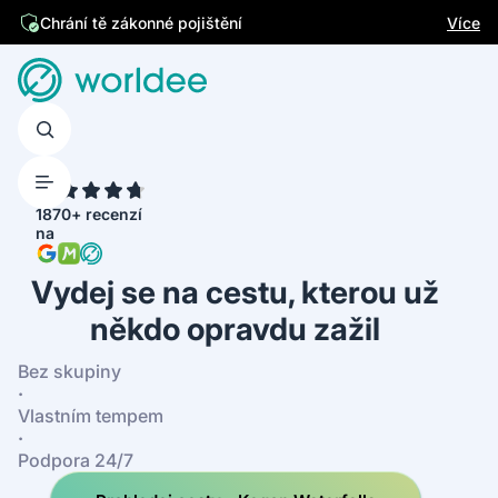
Jsme česká firma
Více
4.7
1870+ recenzí
na
Vydej se na cestu, kterou už
někdo opravdu zažil
Bez skupiny
·
Vlastním tempem
·
Podpora 24/7