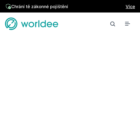
Chrání tě zákonné pojištění
Více