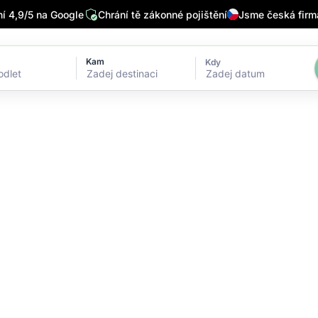
 4,9/5 na Google
Chrání tě zákonné pojištění
Jsme česká firm
Kam
Kdy
Zadej datum