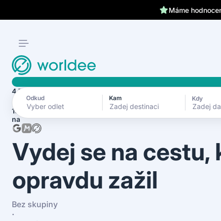
Klientům kryjeme záda 24
Máme hodnocení
4.7
Odkud
Kam
Kdy
Zadej d
1870+ recenzí
na
Vydej se na cestu,
opravdu zažil
Bez skupiny
·