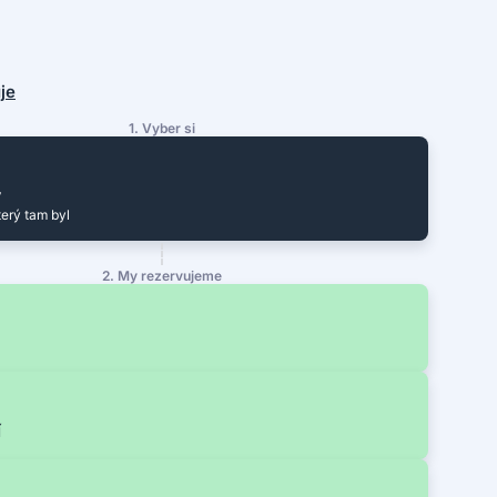
uje
1. Vyber si
y
terý tam byl
2. My rezervujeme
í