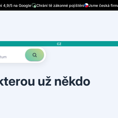
/7
Píšou o nás přední česká média
Sleduje nás 32 tisíc lidí n
 4,9/5 na Google
Chrání tě zákonné pojištění
Jsme česká firm
CZ
atum
 kterou už někdo