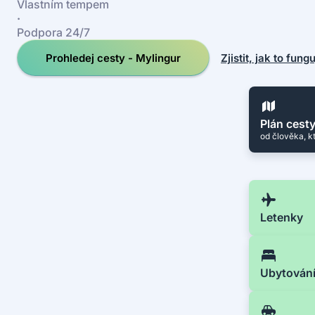
Vlastním tempem
·
Podpora 24/7
Prohledej cesty - Mylingur
Zjistit, jak to fung
Plán cest
od člověka, k
Letenky
Ubytován