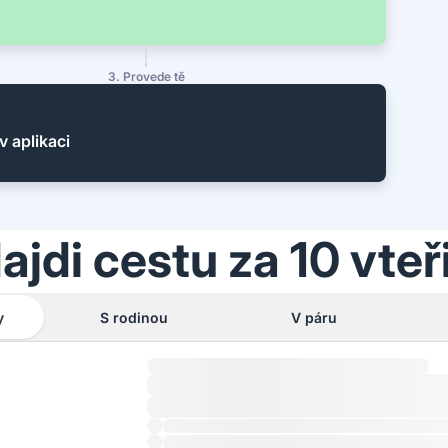
3. Provede tě
v aplikaci
ajdi cestu za 10 vteř
y
S rodinou
V páru