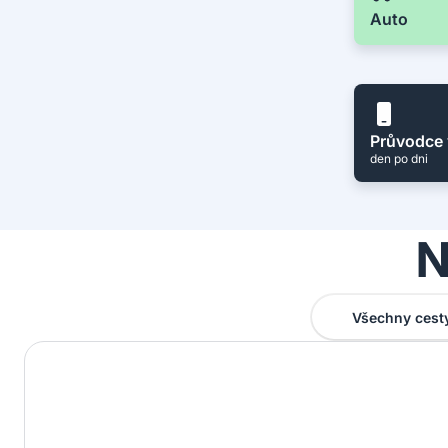
Auto
Průvodce 
den po dni
N
Všechny cest