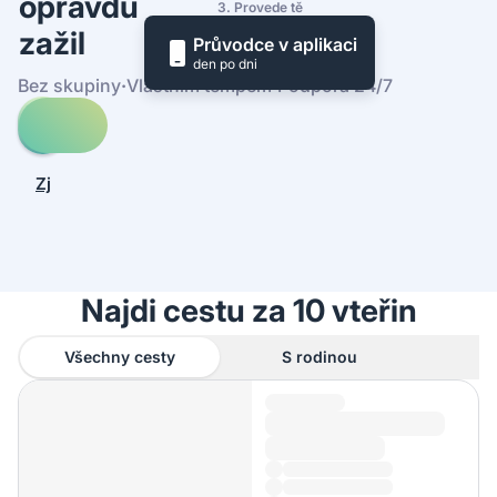
opravdu
3. Provede tě
zažil
Průvodce v aplikaci
den po dni
Bez skupiny
·
Vlastním tempem
·
Podpora 24/7
Prohledej
cesty
-
Zjistit,
Strandhill
jak
Beach
to
funguje
Najdi cestu za 10 vteřin
Všechny cesty
S rodinou