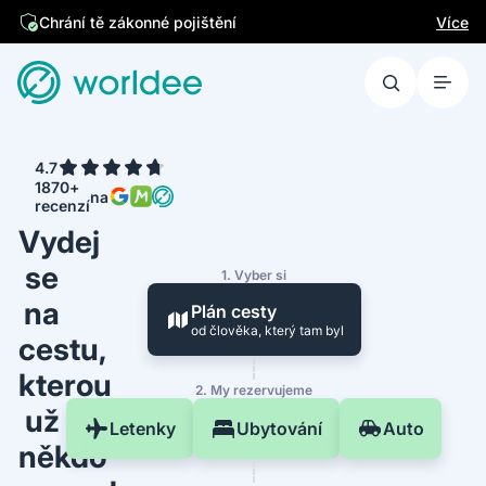
Více
Chrání tě zákonné pojištění
4.7
1870+
na
recenzí
Vydej
se
1. Vyber si
na
Plán cesty
od člověka, který tam byl
cestu,
kterou
2. My rezervujeme
už
Letenky
Ubytování
Auto
někdo