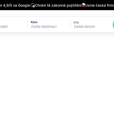
 4,9/5 na Google
Chrání tě zákonné pojištění
Jsme česká firm
Kam
Kdy
Zadej datum