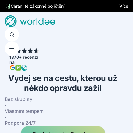
Jsme česká firma
Více
Chrání tě zákonné pojištění
4.7
1870+ recenzí
na
Vydej se na cestu, kterou už
někdo opravdu zažil
Bez skupiny
·
Vlastním tempem
·
Podpora 24/7