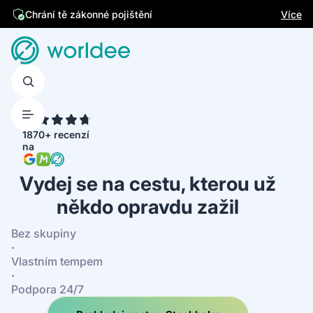
Jsme česká firma
Více
Chrání tě zákonné pojištění
4.7
1870+ recenzí
na
Vydej se na cestu, kterou už
někdo opravdu zažil
Bez skupiny
·
Vlastním tempem
·
Podpora 24/7