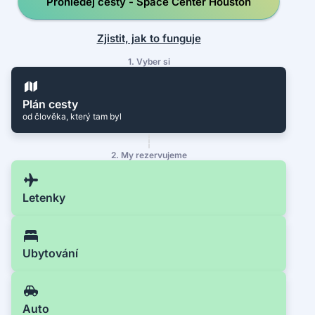
Prohledej cesty - Space Center Houston
Zjistit, jak to funguje
1. Vyber si
Plán cesty
od člověka, který tam byl
2. My rezervujeme
Letenky
Ubytování
Auto