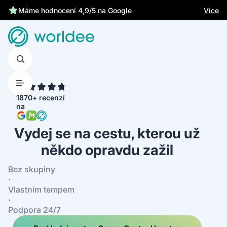
Chrání tě zákonné pojištění
Více
Máme hodnocení 4,9/5 na Google
4.7
1870+ recenzí
na
Vydej se na cestu, kterou už
někdo opravdu zažil
Bez skupiny
·
Vlastním tempem
·
Podpora 24/7