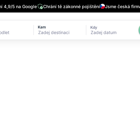
 4,9/5 na Google
Chrání tě zákonné pojištění
Jsme česká firm
Kam
Kdy
Zadej datum