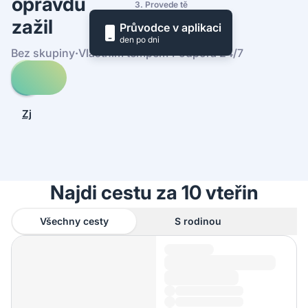
opravdu
3. Provede tě
zažil
Průvodce v aplikaci
den po dni
Bez skupiny
·
Vlastním tempem
·
Podpora 24/7
Prohledej
cesty
-
Zjistit,
Plaža
jak
Šimuni
to
funguje
Najdi cestu za 10 vteřin
Všechny cesty
S rodinou