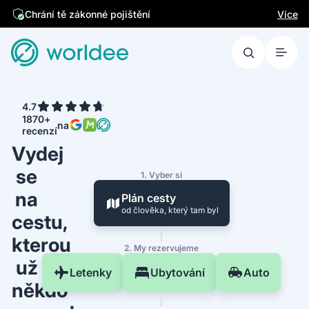
Jsme česká firma
Více
Chrání tě zákonné pojištění
4.7
1870+
na
recenzí
Vydej
se
1. Vyber si
na
Plán cesty
od člověka, který tam byl
cestu,
kterou
2. My rezervujeme
už
Letenky
Ubytování
Auto
někdo