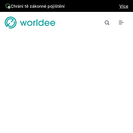
Chrání tě zákonné pojištění
Více