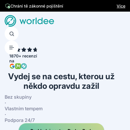
Jsme česká firma
Více
4.7
1870+ recenzí
na
Vydej se na cestu, kterou už
někdo opravdu zažil
Bez skupiny
·
Vlastním tempem
·
Podpora 24/7