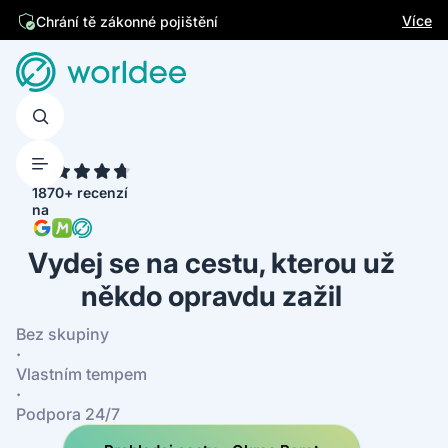
Jsme česká firma
Více
4.7
1870+ recenzí
na
Vydej se na cestu, kterou už
někdo opravdu zažil
Bez skupiny
·
Vlastním tempem
·
Podpora 24/7