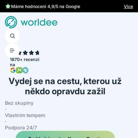
Chrání tě zákonné pojištění
Více
Máme hodnocení 4,9/5 na Google
4.7
1870+ recenzí
na
Vydej se na cestu, kterou už
někdo opravdu zažil
Bez skupiny
·
Vlastním tempem
·
Podpora 24/7