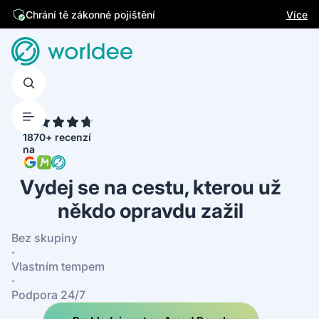
Více
Chrání tě zákonné pojištění
4.7
1870+ recenzí
na
Vydej se na cestu, kterou už
někdo opravdu zažil
Bez skupiny
·
Vlastním tempem
·
Podpora 24/7