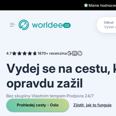
Klientům kryjeme záda 24
Máme hodnocení
Odkud
CZ
4.7
1870+ recenzí
na
Vydej se na cestu,
opravdu zažil
Bez skupiny
·
Vlastním tempem
·
Podpora 24/7
Prohledej cesty - Oslo
Zjistit, jak to funguje