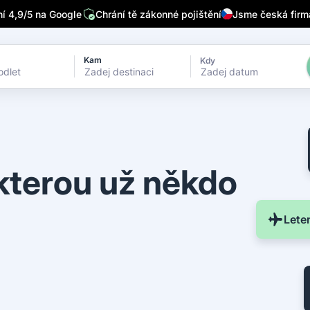
/7
Píšou o nás přední česká média
Sleduje nás 32 tisíc lidí n
 4,9/5 na Google
Chrání tě zákonné pojištění
Jsme česká firm
Kam
Kdy
Zadej datum
 kterou už někdo
Lete