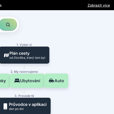
a Instagramu
Zobrazit více
a
1. Vyber si
Plán cesty
od člověka, který tam byl
2. My rezervujeme
nky
Ubytování
Auto
3. Provede tě
Průvodce v aplikaci
den po dni