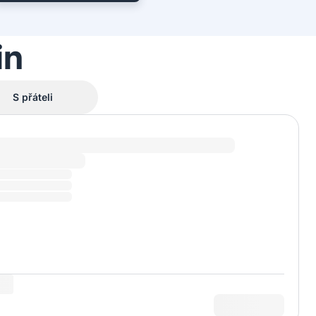
in
S přáteli