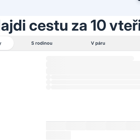
ajdi cestu za 10 vteř
y
S rodinou
V páru