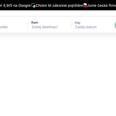
 4,9/5 na Google
Chrání tě zákonné pojištění
Jsme česká firm
Kam
Kdy
Zadej datum