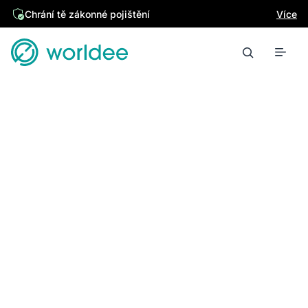
Chrání tě zákonné pojištění
Více