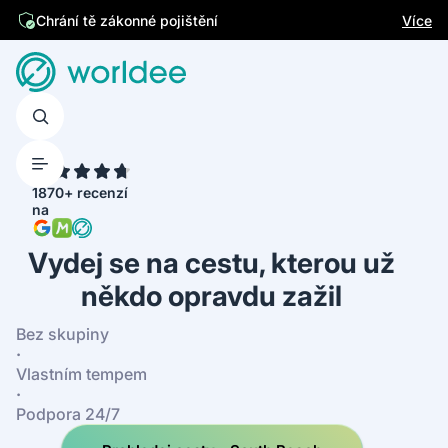
Jsme česká firma
Více
Chrání tě zákonné pojištění
4.7
1870+ recenzí
na
Vydej se na cestu, kterou už
někdo opravdu zažil
Bez skupiny
·
Vlastním tempem
·
Podpora 24/7