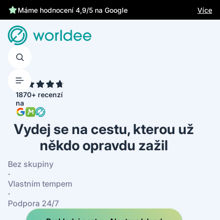
Chrání tě zákonné pojištění
Více
Máme hodnocení 4,9/5 na Google
4.7
1870+ recenzí
na
Vydej se na cestu, kterou už
někdo opravdu zažil
Bez skupiny
·
Vlastním tempem
·
Podpora 24/7