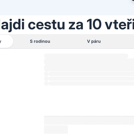
ajdi cestu za 10 vteř
y
S rodinou
V páru