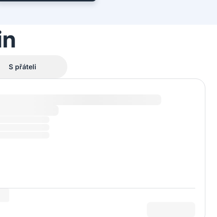
in
S přáteli