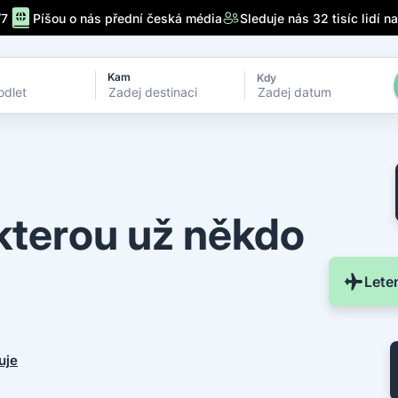
/7
Píšou o nás přední česká média
Sleduje nás 32 tisíc lidí n
Kam
Kdy
Zadej datum
 kterou už někdo
Lete
guje