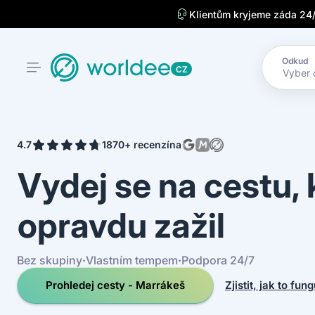
Klientům kryjeme záda 24
Odkud
CZ
4.7
1870+ recenzí
na
Vydej se na cestu,
opravdu zažil
Bez skupiny
·
Vlastním tempem
·
Podpora 24/7
Prohledej cesty - Marrákeš
Zjistit, jak to fun