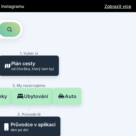
a Instagramu
Zobrazit více
1. Vyber si
Plán cesty
od člověka, který tam byl
2. My rezervujeme
nky
Ubytování
Auto
3. Provede tě
Průvodce v aplikaci
den po dni