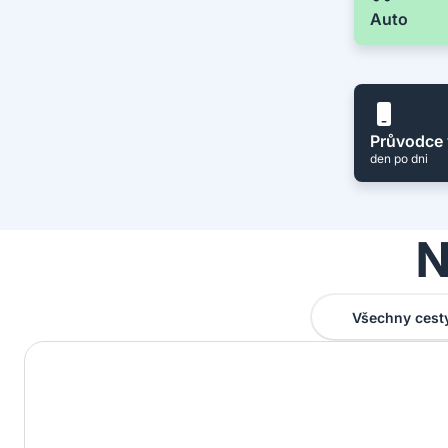
Auto
Průvodce 
den po dni
N
Všechny cest