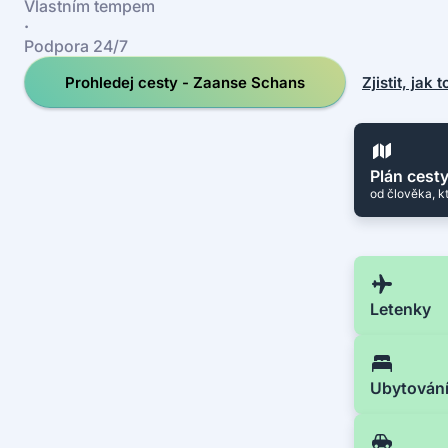
Vlastním tempem
·
Podpora 24/7
Prohledej cesty - Zaanse Schans
Zjistit, jak 
Plán cest
od člověka, k
Letenky
Ubytován