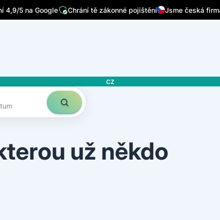
 4,9/5 na Google
Chrání tě zákonné pojištění
Jsme česká firm
CZ
atum
 kterou už někdo