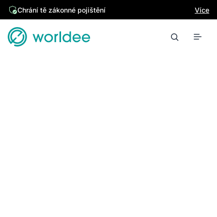
Chrání tě zákonné pojištění
Více