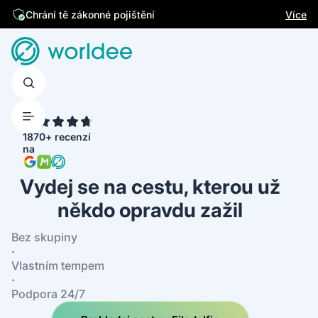
Jsme česká firma
Více
4.7
1870+ recenzí
na
Vydej se na cestu, kterou už
někdo opravdu zažil
Bez skupiny
·
Vlastním tempem
·
Podpora 24/7