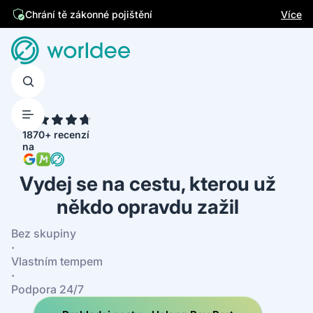
Jsme česká firma
Více
Chrání tě zákonné pojištění
4.7
1870+ recenzí
na
Vydej se na cestu, kterou už
někdo opravdu zažil
Bez skupiny
·
Vlastním tempem
·
Podpora 24/7