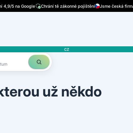
 4,9/5 na Google
Chrání tě zákonné pojištění
Jsme česká firm
CZ
atum
 kterou už někdo