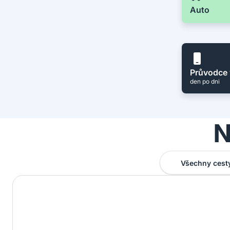
Auto
Průvodce 
den po dni
N
Všechny cest