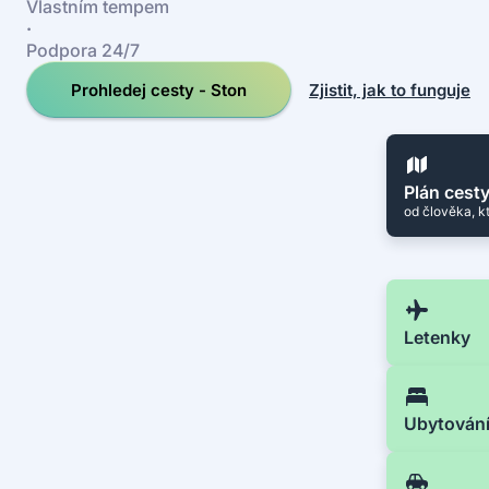
Vlastním tempem
·
Podpora 24/7
Prohledej cesty - Ston
Zjistit, jak to funguje
Plán cest
od člověka, k
Letenky
Ubytován