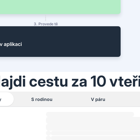
3. Provede tě
v aplikaci
ajdi cestu za 10 vteř
y
S rodinou
V páru