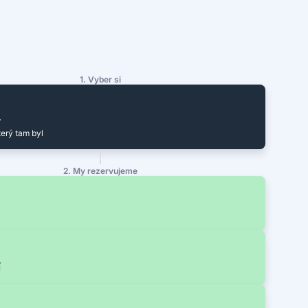
1. Vyber si
y
terý tam byl
2. My rezervujeme
í