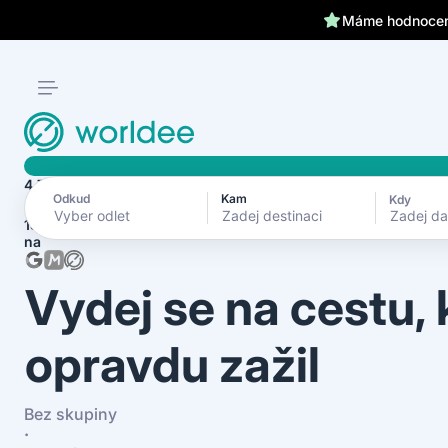
Máme hodnocení
4.7
Odkud
Kam
Kdy
Zadej d
1870+ recenzí
na
Vydej se na cestu,
opravdu zažil
Bez skupiny
·