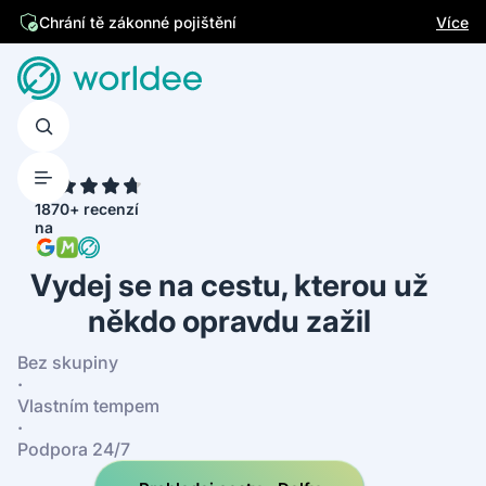
Jsme česká firma
Více
Chrání tě zákonné pojištění
4.7
1870+ recenzí
na
Vydej se na cestu, kterou už
někdo opravdu zažil
Bez skupiny
·
Vlastním tempem
·
Podpora 24/7