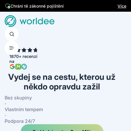
Jsme česká firma
Více
Chrání tě zákonné pojištění
4.7
1870+ recenzí
na
Vydej se na cestu, kterou už
někdo opravdu zažil
Bez skupiny
·
Vlastním tempem
·
Podpora 24/7