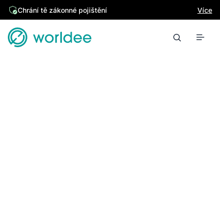
Chrání tě zákonné pojištění
Více