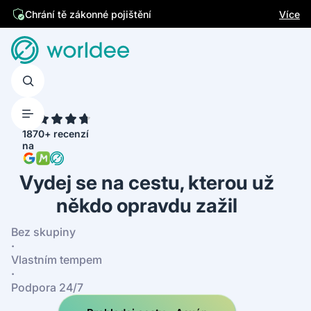
Jsme česká firma
Více
Chrání tě zákonné pojištění
4.7
1870+ recenzí
na
Vydej se na cestu, kterou už
někdo opravdu zažil
Bez skupiny
·
Vlastním tempem
·
Podpora 24/7