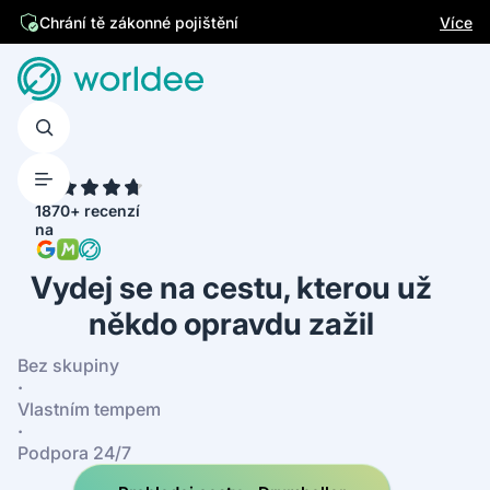
Jsme česká firma
Více
Chrání tě zákonné pojištění
4.7
1870+ recenzí
na
Vydej se na cestu, kterou už
někdo opravdu zažil
Bez skupiny
·
Vlastním tempem
·
Podpora 24/7