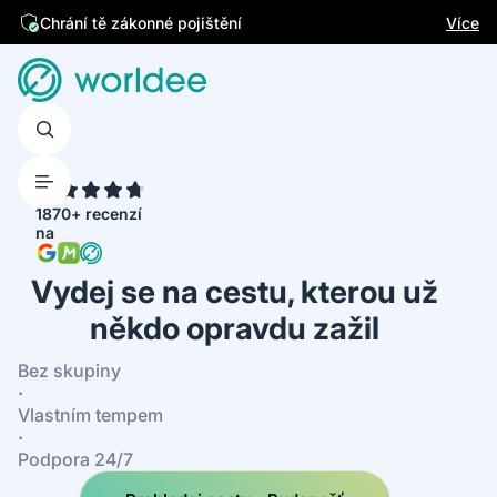
Jsme česká firma
Více
Chrání tě zákonné pojištění
4.7
1870+ recenzí
na
Vydej se na cestu, kterou už
někdo opravdu zažil
Bez skupiny
·
Vlastním tempem
·
Podpora 24/7