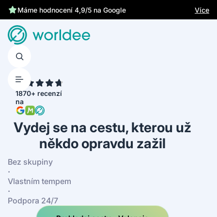
Chrání tě zákonné pojištění
Více
Máme hodnocení 4,9/5 na Google
4.7
1870+ recenzí
na
Vydej se na cestu, kterou už
někdo opravdu zažil
Bez skupiny
·
Vlastním tempem
·
Podpora 24/7