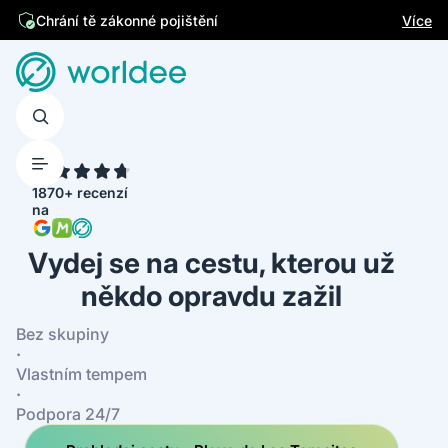
Jsme česká firma
Více
Chrání tě zákonné pojištění
4.7
1870+ recenzí
na
Vydej se na cestu, kterou už
někdo opravdu zažil
Bez skupiny
·
Vlastním tempem
·
Podpora 24/7