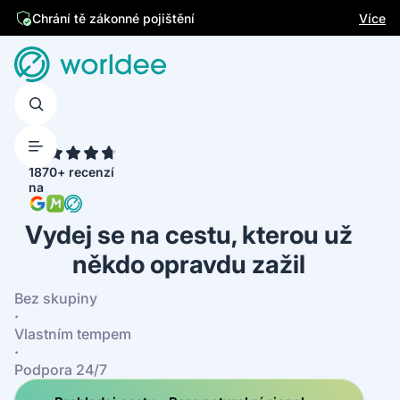
Jsme česká firma
Více
Chrání tě zákonné pojištění
4.7
1870+ recenzí
na
Vydej se na cestu, kterou už
někdo opravdu zažil
Bez skupiny
·
Vlastním tempem
·
Podpora 24/7