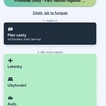
Prohledej cesty - Parc naturel régional de
Corse
Zjistit, jak to funguje
1. Vyber si
Plán cesty
od člověka, který tam byl
2. My rezervujeme
Letenky
Ubytování
Auto