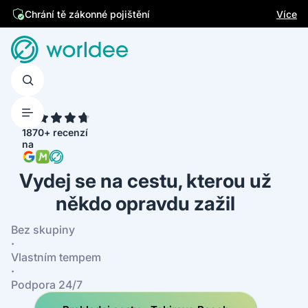
Jsme česká firma
Více
Chrání tě zákonné pojištění
4.7
1870+ recenzí
na
Vydej se na cestu, kterou už
někdo opravdu zažil
Bez skupiny
·
Vlastním tempem
·
Podpora 24/7