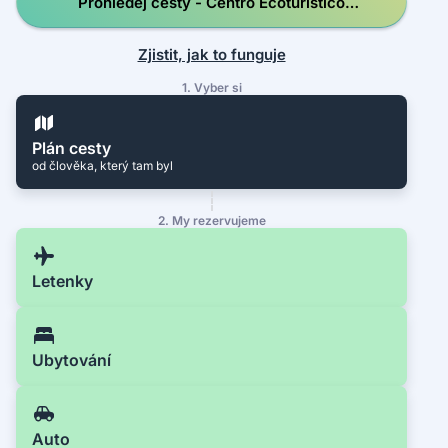
Prohledej cesty - Centro Ecoturístico
Escobilla en el Santuario Playa Escobilla
Zjistit, jak to funguje
1. Vyber si
Plán cesty
od člověka, který tam byl
2. My rezervujeme
Letenky
Ubytování
Auto