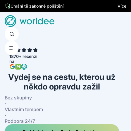
Jsme česká firma
Více
4.7
1870+ recenzí
na
Vydej se na cestu, kterou už
někdo opravdu zažil
Bez skupiny
·
Vlastním tempem
·
Podpora 24/7