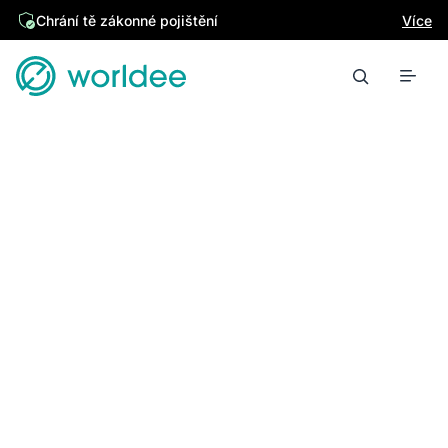
Chrání tě zákonné pojištění
Více