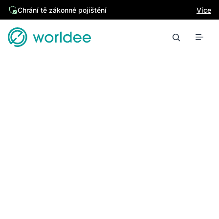
Chrání tě zákonné pojištění
Více